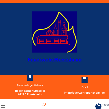
Zum
Inhalt
springen
Feuerwehr Ebertsheim
Feuerwehrgerätehaus
Email
Rodenbacher Straße 11
info@feuerwehrebertsheim.de
67280 Ebertsheim
S
Notru