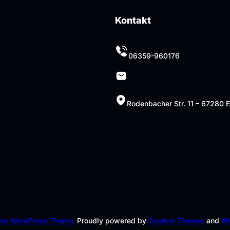
Kontakt
06359-960176
Rodenbacher Str. 11 – 67280 
hter WordPress Theme.
Proudly powered by
Ovation Themes
and
Wo