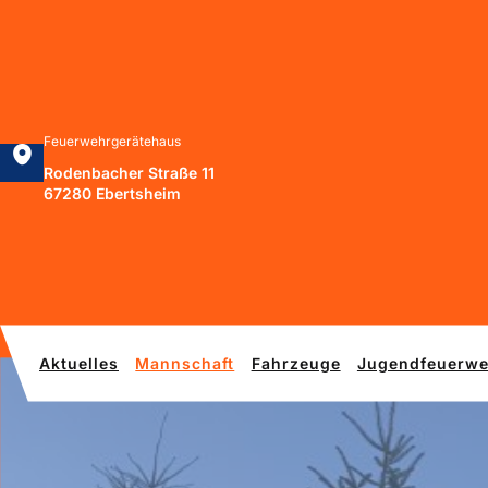
Zum
Inhalt
springen
Feuerwehrgerätehaus
Rodenbacher Straße 11
67280 Ebertsheim
Aktuelles
Mannschaft
Fahrzeuge
Jugendfeuerwe