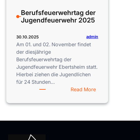
stellv.
Berufsfeuerwehrtag der
Wehrführer
Jugendfeuerwehr 2025
Frank
Janson
admin
30.10.2025
Am 01. und 02. November findet
der diesjährige
Berufsfeuerwehrtag der
Jugendfeuerwehr Ebertsheim statt.
Hierbei ziehen die Jugendlichen
für 24 Stunden…
:
Read More
Berufsfeuerwehrta
der
Jugendfeuerwehr
2025