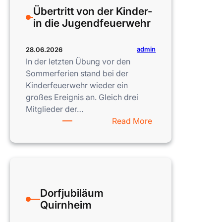
Übertritt von der Kinder-
in die Jugendfeuerwehr
admin
28.06.2026
In der letzten Übung vor den
Sommerferien stand bei der
Kinderfeuerwehr wieder ein
großes Ereignis an. Gleich drei
Mitglieder der…
:
Read More
Übertritt
von
der
Kinder-
in
Dorfjubiläum
die
Quirnheim
Jugendfeuerwehr