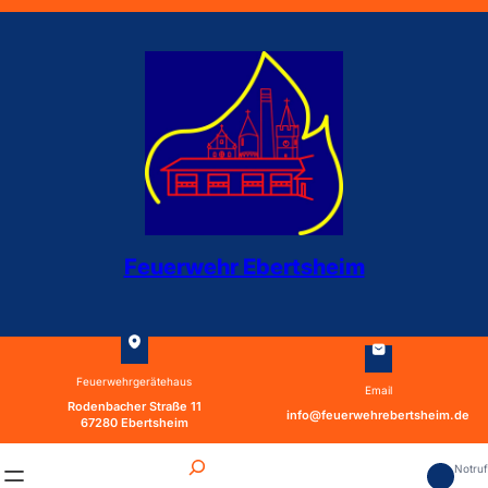
Zum
Inhalt
springen
Feuerwehr Ebertsheim
Feuerwehrgerätehaus
Email
Rodenbacher Straße 11
info@feuerwehrebertsheim.de
67280 Ebertsheim
S
Notru