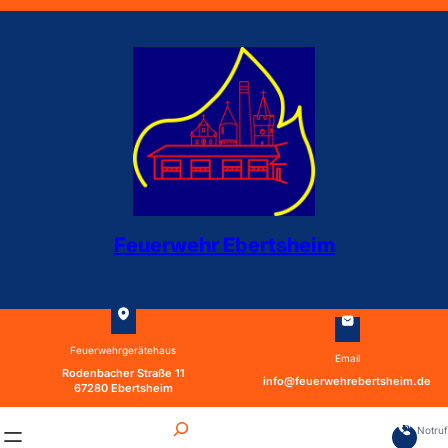
Zum
Inhalt
springen
Feuerwehr Ebertsheim
Feuerwehrgerätehaus
Email
Rodenbacher Straße 11
info@feuerwehrebertsheim.de
67280 Ebertsheim
S
Notru